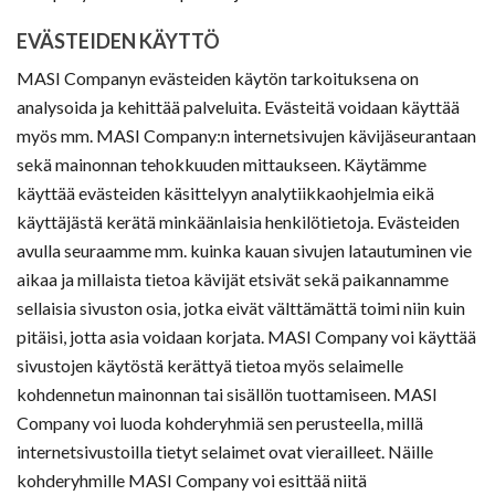
EVÄSTEIDEN KÄYTTÖ
MASI Companyn evästeiden käytön tarkoituksena on
analysoida ja kehittää palveluita. Evästeitä voidaan käyttää
myös mm. MASI Company:n internetsivujen kävijäseurantaan
sekä mainonnan tehokkuuden mittaukseen. Käytämme
käyttää evästeiden käsittelyyn analytiikkaohjelmia eikä
käyttäjästä kerätä minkäänlaisia henkilötietoja. Evästeiden
avulla seuraamme mm. kuinka kauan sivujen latautuminen vie
aikaa ja millaista tietoa kävijät etsivät sekä paikannamme
sellaisia sivuston osia, jotka eivät välttämättä toimi niin kuin
pitäisi, jotta asia voidaan korjata. MASI Company voi käyttää
sivustojen käytöstä kerättyä tietoa myös selaimelle
kohdennetun mainonnan tai sisällön tuottamiseen. MASI
Company voi luoda kohderyhmiä sen perusteella, millä
internetsivustoilla tietyt selaimet ovat vierailleet. Näille
kohderyhmille MASI Company voi esittää niitä