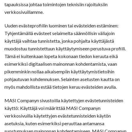
tapauksissa johtaa toimintojen teknisiin rajoituksiin
verkkosivuillamme.
Uuden evästeprofiilin luominen tai evästeiden estäminen:
Tyhjentämällä evästeet selaimelta säännöllisin väliajoin
käyttäjä vaihtaa tunnistetta, jonka pohjalta käyttäjästä
muodostuu tunnistettuun käyttäytymiseen perustuva profiili.
Tämä ei kuitenkaan lopeta kokonaan tiedon keruuta eikä
esimerkiksi digitaalisen mainonnan kohdentamista, vaan
pikemminkin nollaa aikaisempiin käyttäytymistietoihin
pohjautuvan kohdennuksen. Selainten asetusten kautta on
myös mahdollista estää tietojen keruu evästeiden avulla.
MASI Companyn sivustoilla käytettyjen evästetunnisteiden
käyttö: Käyttäjä voi määrittää MASI Companyn
verkkosivuilla käytettyjen evästetunnisteiden käytön
asetuksia, kuten esimerkiksi peruuttaa antamansa
suostumuksen mainonnan kohdentamiseen, MASI Companyn