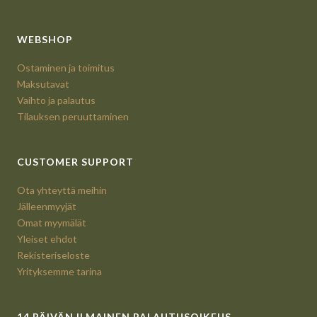
WEBSHOP
Ostaminen ja toimitus
Maksutavat
Vaihto ja palautus
Tilauksen peruuttaminen
CUSTOMER SUPPORT
Ota yhteyttä meihin
Jälleenmyyjät
Omat myymälät
Yleiset ehdot
Rekisteriseloste
Yrityksemme tarina
14 PÄIVÄN ILMAINEN PALAUTUSOIKEUS