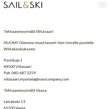
Tehtaanmyymälä Viitasaari
HUOM! Olemme muuttaneet tien toiselle puolelle
Wiitakeskukseen.
Postikuja 1
44500 Viitasaari
Puh. 040-687 2259
viitasaari.myymala@masicompany.com
Tehtaanmyymälä Vaasa
Laivakatu 13
65100 Vaasa