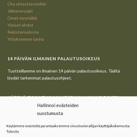
Ota yhteyttä meihin
Jälleenmyyjät
Omat myymälät
Yleiset ehdot
Rekisteriseloste
Yrityksemme tarina
14 PÄIVÄN ILMAINEN PALAUTUSOIKEUS
Tuotteillamme on ilmainen 14 päivän palautusoikeus. Täältä
löydät tarkemmat palautusohjeet.
KÄTEVÄ TOIMITUS. VALITSE HALUAMASI POSTIN
Hallinnoi evästeiden
NOUTOPISTE.
suostumusta
Täältä voit lukea tarkemmat toimitusohjeet.
Käytämme evästeitä parantaaksemme sivustovierailijan käyttäjäkokemusta.
Tutustu