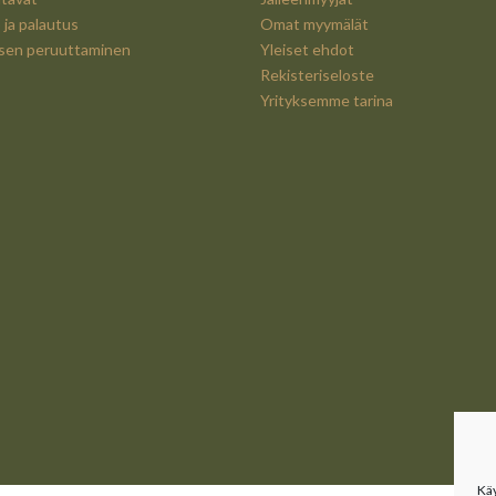
 ja palautus
Omat myymälät
ksen peruuttaminen
Yleiset ehdot
Rekisteriseloste
Yrityksemme tarina
Kä