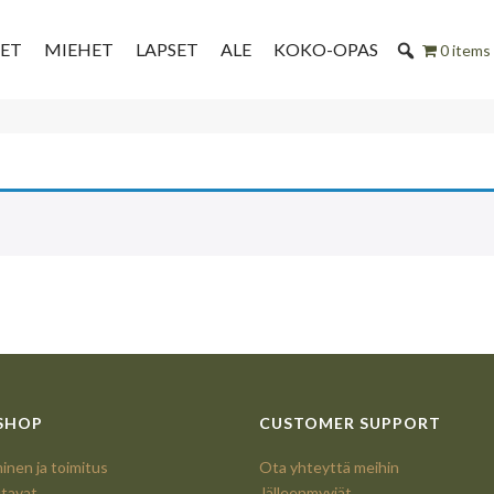
SET
MIEHET
LAPSET
ALE
KOKO-OPAS
0 items
SHOP
CUSTOMER SUPPORT
nen ja toimitus
Ota yhteyttä meihin
tavat
Jälleenmyyjät