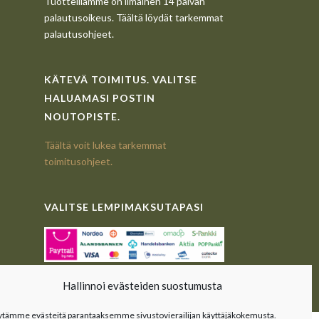
Tuotteillamme on ilmainen 14 päivän
palautusoikeus. Täältä löydät tarkemmat
palautusohjeet.
KÄTEVÄ TOIMITUS. VALITSE
HALUAMASI POSTIN
NOUTOPISTE.
Täältä voit lukea tarkemmat
toimitusohjeet.
VALITSE LEMPIMAKSUTAPASI
Hallinnoi evästeiden suostumusta
ytämme evästeitä parantaaksemme sivustovierailijan käyttäjäkokemusta.