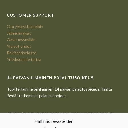
CUSTOMER SUPPORT
Ota yhteyttä meihin
Jälleenmyyjät
Omat myymälät
Yleiset ehdot
Rekisteriseloste
Yrityksemme tarina
14 PÄIVÄN ILMAINEN PALAUTUSOIKEUS
Tuotteillamme on ilmainen 14 päivän palautusoikeus. Täältä
löydät tarkemmat palautusohjeet.
KÄTEVÄ TOIMITUS. VALITSE HALUAMASI POSTIN
Hallinnoi evästeiden
NOUTOPISTE.