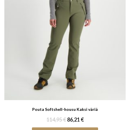
Pouta Softshell-housu Kaksi väriä
Alkuperäinen
Nykyinen
114,95
€
86,21
€
hinta
hinta