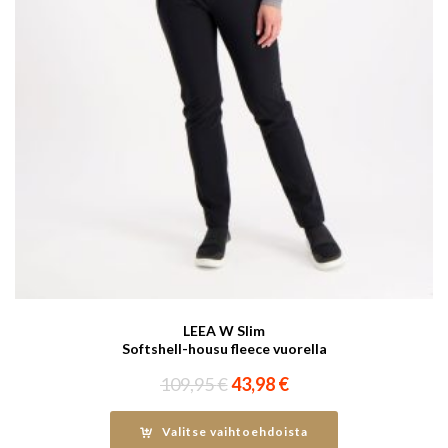
LEEA W Slim
Softshell-housu fleece vuorella
Alkuperäinen
Nykyinen
109,95
€
43,98
€
hinta
hinta
oli:
on:
Valitse vaihtoehdoista