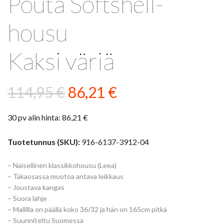
Pouta Softshell-
housu
Kaksi väriä
Alkuperäinen
Nykyinen
114,95
€
86,21
€
hinta
hinta
30 pv alin hinta:
86,21
€
oli:
on:
114,95 €.
86,21 €.
Tuotetunnus (SKU):
916-6137-3912-04
– Naisellinen klassikkohousu (Leea)
– Takaosassa muotoa antava leikkaus
– Joustava kangas
– Suora lahje
– Mallilla on päällä koko 36/32 ja hän on 165cm pitkä
– Suunniteltu Suomessa