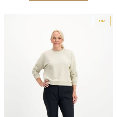
109,95 €.
43,98 €.
sale