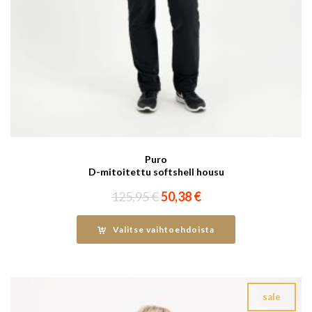
Puro
D-mitoitettu softshell housu
Alkuperäinen
Nykyinen
125,95
€
50,38
€
hinta
hinta
oli:
on:
Valitse vaihtoehdoista
125,95 €.
50,38 €.
sale