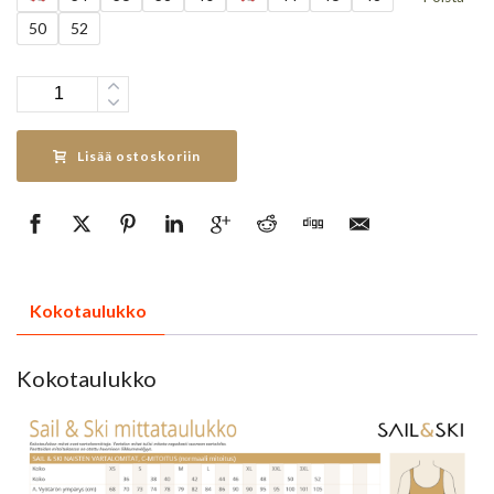
50
52
Määrä
Lisää ostoskoriin
Kokotaulukko
Kokotaulukko