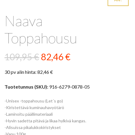
Naava
Toppahousu
Alkuperäinen
Nykyinen
109,95
€
82,46
€
hinta
hinta
30 pv alin hinta:
82,46
€
oli:
on:
109,95 €.
82,46 €.
Tuotetunnus (SKU):
916-6279-0878-05
-Unisex -toppahousu (Let´s go)
-Kiristettävä kuminauhavyötärö
-Laminoitu päällimateriaali
-Hyvin sadetta pitävä ja likaa hylkivä kangas.
-Alisuissa pikalukkokiristykset
-Vanu 100g