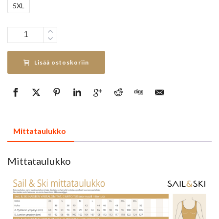
5XL
Määrä
Lisää ostoskoriin
Mittataulukko
Mittataulukko