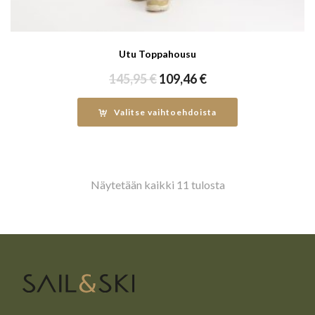
Utu Toppahousu
Alkuperäinen
Nykyinen
145,95
€
109,46
€
hinta
hinta
oli:
on:
Valitse vaihtoehdoista
145,95 €.
109,46 €.
Näytetään kaikki 11 tulosta