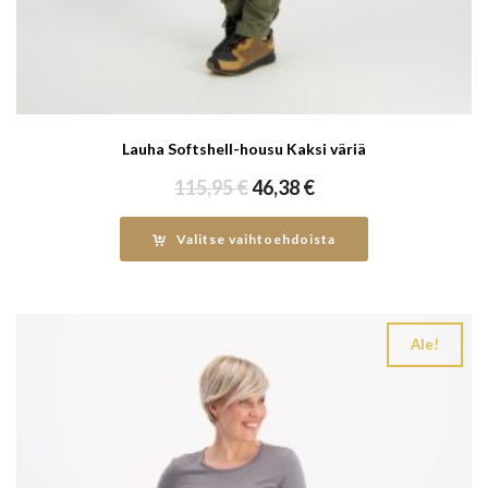
Lauha Softshell-housu Kaksi väriä
Alkuperäinen
Nykyinen
115,95
€
46,38
€
hinta
hinta
oli:
on:
Valitse vaihtoehdoista
115,95 €.
46,38 €.
Ale!