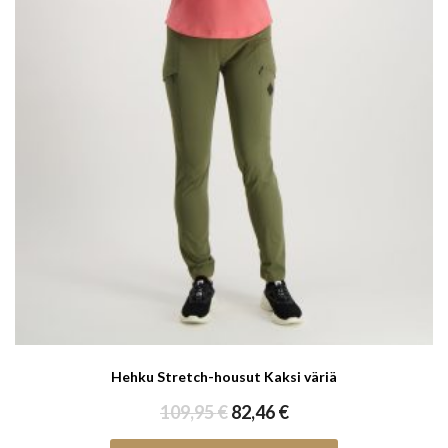
Hehku Stretch-housut Kaksi väriä
Alkuperäinen
Nykyinen
109,95
€
82,46
€
hinta
hinta