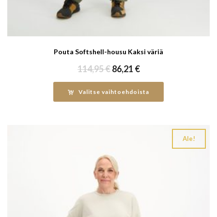
Pouta Softshell-housu Kaksi väriä
Alkuperäinen
Nykyinen
114,95
€
86,21
€
hinta
hinta
oli:
on:
Valitse vaihtoehdoista
114,95 €.
86,21 €.
Ale!