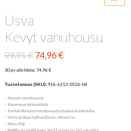
Usva
Kevyt vanuhousu
Alkuperäinen
Nykyinen
99,95
€
74,96
€
hinta
hinta
30 pv alin hinta:
74,96
€
oli:
on:
99,95 €.
74,96 €.
Tuotetunnus (SKU):
916-6212-0526-04
– Kevyet vanuhousut
– Kapeneva lahkeenlinja
– Vyötäröllä käyttömukavuutta lisäävä kuminauha
– Vettä ja likaa hylkivä Bionic-viimeistys
– Vanu 60g
– Mallilla on päällä koko 36/31 ja hän on 165 cm pitkä