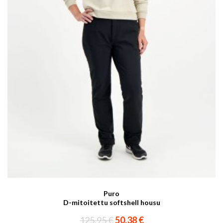
Puro
D-mitoitettu softshell housu
Alkuperäinen
Nykyinen
125,95
€
50,38
€