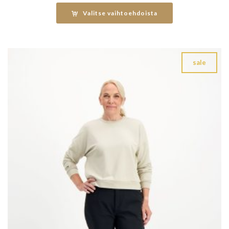
oli:
on:
Valitse vaihtoehdoista
109,95 €.
82,46 €.
sale