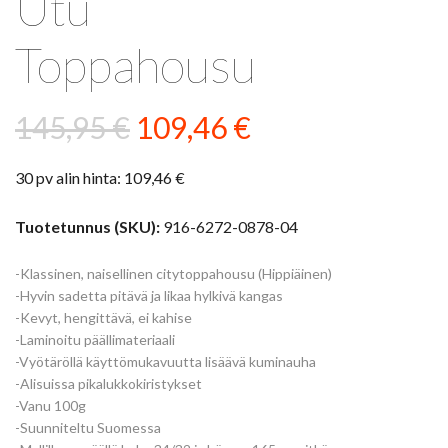
Utu
Toppahousu
Alkuperäinen
Nykyinen
145,95
€
109,46
€
hinta
hinta
30 pv alin hinta:
109,46
€
oli:
on:
145,95 €.
109,46 €.
Tuotetunnus (SKU):
916-6272-0878-04
-Klassinen, naisellinen citytoppahousu (Hippiäinen)
-Hyvin sadetta pitävä ja likaa hylkivä kangas
-Kevyt, hengittävä, ei kahise
-Laminoitu päällimateriaali
-Vyötäröllä käyttömukavuutta lisäävä kuminauha
-Alisuissa pikalukkokiristykset
-Vanu 100g
-Suunniteltu Suomessa