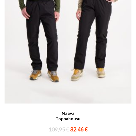
Naava
Toppahousu
Alkuperäinen
Nykyinen
109,95
€
82,46
€
hinta
hinta