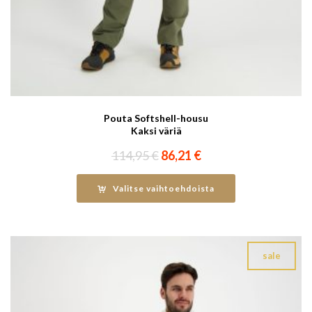
Pouta Softshell-housu
Kaksi väriä
Alkuperäinen
Nykyinen
114,95
€
86,21
€
hinta
hinta
oli:
on:
Valitse vaihtoehdoista
114,95 €.
86,21 €.
sale