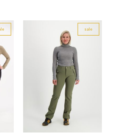
ale
sale