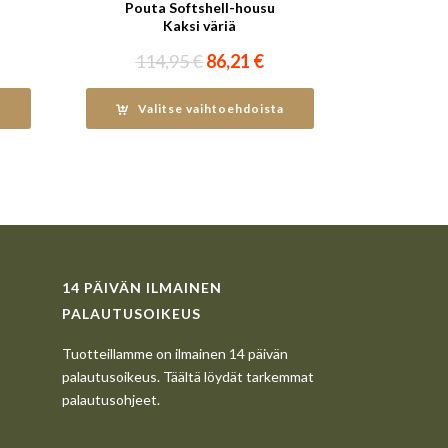
Pouta Softshell-housu
Kaksi väriä
inen
kyinen
Alkuperäinen
Nykyinen
114,95
€
86,21
€
nta
hinta
hinta
:
oli:
on:
a
Valitse vaihtoehdoista
,46 €.
114,95 €.
86,21 €.
14 PÄIVÄN ILMAINEN
PALAUTUSOIKEUS
Tuotteillamme on ilmainen 14 päivän
palautusoikeus. Täältä löydät tarkemmat
palautusohjeet.