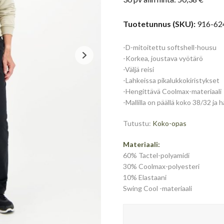
oli:
125,95
Tuotetunnus (SKU):
916-62
-D-mitoitettu softshell-housu
-Korkea, joustava vyötärö
-Väljä reisi
-Lahkeissa pikalukkokiristykset
-Hengittävä Coolmax-materiaali
-Mallilla on päällä koko 38/32 ja
Tutustu:
Koko-opas
Materiaali:
60% Tactel-polyamidi
30% Coolmax-polyesteri
10% Elastaani
Swing Cool -materiaali