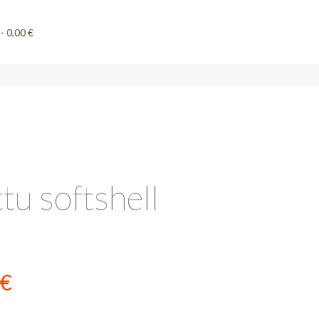
0,00 €
tu softshell
eräinen
Nykyinen
€
hinta