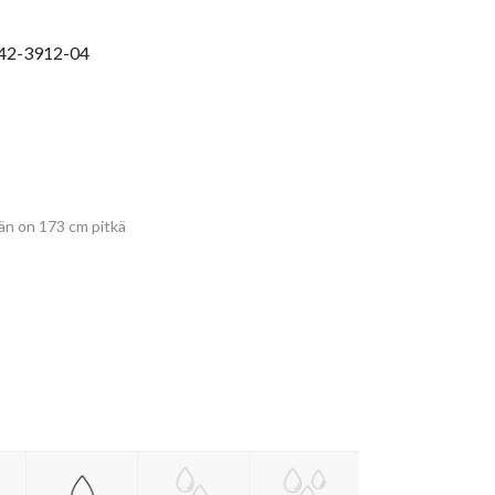
on:
 €.
50,38 €.
42-3912-04
 hän on 173 cm pitkä