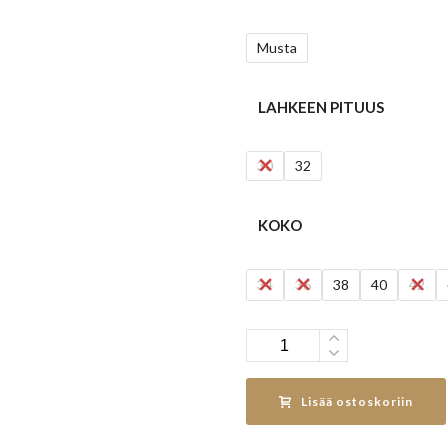
Musta
LAHKEEN PITUUS
30
32
KOKO
34
36
38
40
42
Määrä
Lisää ostoskoriin