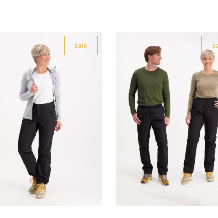
sale
s