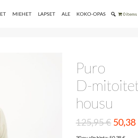
SET
MIEHET
LAPSET
ALE
KOKO-OPAS
0 items
Puro
D-mitoitet
housu
Alkup
125,95
€
50,38
hinta
30 pv alin hinta:
50,38
€