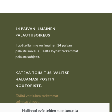
14 PÄIVÄN ILMAINEN
PALAUTUSOIKEUS
Tuotteillamme on ilmainen 14 päivän
palautusoikeus. Täältä löydät tarkemmat
palautusohjeet.
KÄTEVÄ TOIMITUS. VALITSE
HALUAMASI POSTIN
NOUTOPISTE.
Täältä voit lukea tarkemmat
toimitusohjeet.
Hallinnoi evästeiden suostumusta