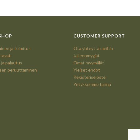
SHOP
CUSTOMER SUPPORT
nen ja toimitus
Ota yhteyttä meihin
tavat
Jälleenmyyjät
 ja palautus
Omat myymälät
ksen peruuttaminen
Yleiset ehdot
Rekisteriseloste
Yrityksemme tarina