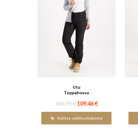
Utu
Toppahousu
Alkuperäinen
Nykyinen
145,95
€
109,46
€
hinta
hinta
oli:
on:
Valitse vaihtoehdoista
145,95 €.
109,46 €.