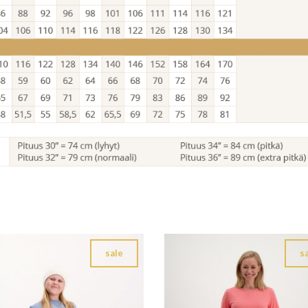
sale
s