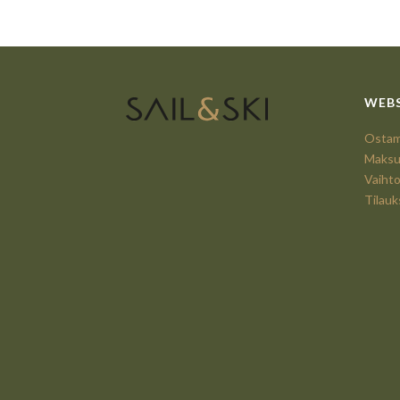
WEB
Ostami
Maksu
Vaihto
Tilau