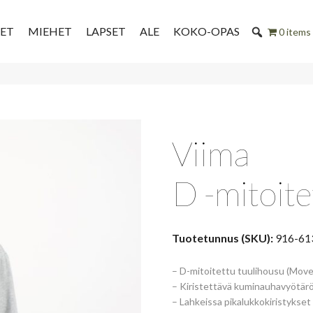
SET
MIEHET
LAPSET
ALE
KOKO-OPAS
0 items
Viima
D -mitoite
Tuotetunnus (SKU):
916-61
– D-mitoitettu tuulihousu (Move
– Kiristettävä kuminauhavyötär
– Lahkeissa pikalukkokiristykset