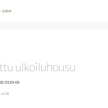
0,00 €
ttu ulkoiluhousu
32-0110-05
 on D)
ö