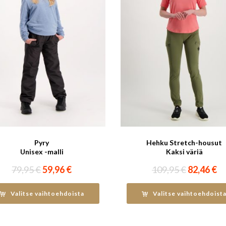
Pyry
Hehku Stretch-housut
Unisex -malli
Kaksi väriä
Alkuperäinen
Nykyinen
Alkuperä
Ny
79,95
€
59,96
€
109,95
€
82,46
€
hinta
hinta
hinta
hi
oli:
on:
oli:
on
Valitse vaihtoehdoista
Valitse vaihtoehdoist
79,95 €.
59,96 €.
109,95 €.
82