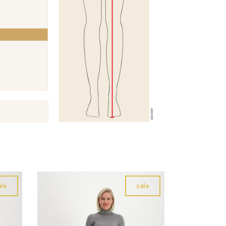
ale
sale