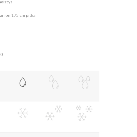
imeistys
 hän on 173 cm pitkä
00